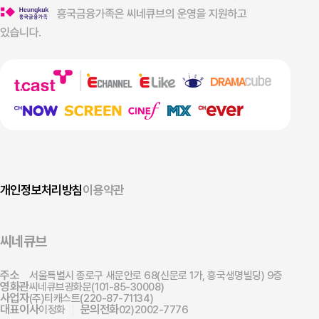
로그인하기
아이디찾기
비밀번호 찾기
회원가입
비회원으로 영화 예매하기
개인정보처리방침
이용약관
씨네큐브
주소
서울특별시 종로구 새문안로 68(신문로 1가, 흥국생명빌딩) 9층
영화관
씨네큐브광화문(101-85-30008)
사업자
(주)티캐스트(220-87-71134)
대표이사
문의전화
이정화
02)2002-7776