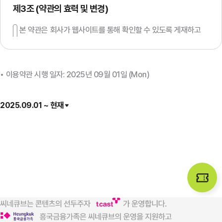
제3조 (약관의 효력 및 변경)
본 약관은 회사가 웹사이트를 통해 확인할 수 있도록 게재하고
이용자가 이에 동의함으로써 효력을 발생한다. 약관의 내용은
연결화면을 통해 보여줄 수 있다.
회사는 필요에 따라 「약관의 규제에 관한 법률」, 「소비자기본법」 등
이용약관
시행 일자:
2025년 09월 01일 (Mon)
관련 법령을 위반하지 않는 범위에서 약관을 변경할 수 있으며,
변경된 약관에 동의하지 않는 회원은 웹사이트의 회원 탈퇴절차에
따라 언제든지 탈퇴할 수 있도록 한다.
2025.09.01 ~ 현재
약관이 변경된 경우 회사는 변경된 약관의 적용일자 및 개정사유를
명시하여 웹사이트 초기화면에 그 적용일 7일 전부터 적용일자
전일까지 공지하고, 그 내용은 연결화면을 통해 볼 수 있도록 한다.
다만, 약관 내용을 회원에게 불리하게 변경하는 경우, 회사는 최소
30일 이상의 사전 유예기간을 두고 공지하여야 한다. 이 경우 해당
회사는 개정 전 내용과 개정 후 내용을 명확하게 비교하여 이용자가
알기 쉽도록 표시하여야 한다.
회사가 회원에게 전항에 따라 개정약관을 공지 또는 통지하면서
'30일 기간 내에 의사표시를 하지 않으면 동의 의사를 표명한
것으로 본다'는 사항을 명확하게 공지 또는 고지하였음에도 회원이