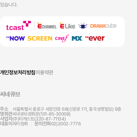
위 기간 내에 명시적으로 거부의사 표시를 하지 아니한 경우 그
회원은 개정약관에 동의한 것으로 간주한다.
제4조 (회원가입)
이용자는 무료로 회원가입을 할 수 있으며, 회사가 정한 가입 양식에
회원 정보를 기입한 후 약관에 동의한다는 의사표시를 함으로써
회원가입을 한다.
회사는 제1항에 따라 회원가입을 신청한 이용자 중 다음 각호에
해당하지 않는 한 회사의 웹사이트와 앱의 회원으로 등록한다.
개인정보처리방침
이용약관
회사가 정한 가입 양식에 기입해야 할 내용이 누락되었거나,
허위정보 또는 오기가 있는 경우
기타 회원으로 등록하는 것이 회사의 기술상 현저히 지장이
씨네큐브
있거나 사회통념상 부적절하다고 판단되는 경우
만 14세 미만의 이용신청자는 개인정보의 수집 및 이용목적에
주소
서울특별시 종로구 새문안로 68(신문로 1가, 흥국생명빌딩) 9층
대하여 충분히 숙지하고 법정대리인의 동의를 얻은 후 서비스
영화관
씨네큐브광화문(101-85-30008)
이용을 신청하고, 본인의 개인정보를 제공하여야 한다. 회사는 부모
사업자
(주)티캐스트(220-87-71134)
대표이사
문의전화
이정화
02)2002-7776
등 법정대리인의 동의를 받지 않은 14세 미만 이용자의 회원가입에
대해서 가입을 취소 또는 불허할 수 있다.