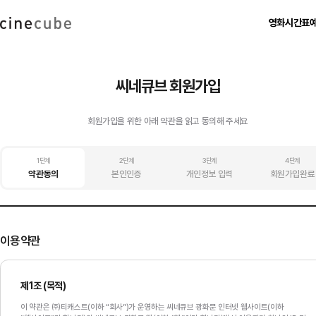
영화
시간표
현재 상영작
영화별 시간표
예매하
상영 예정작
날짜별 시간표
비회원 예
씨네큐브 회원가입
지난 상영작
회원가입을 위한 아래 약관을 읽고 동의해 주세요
1단계
2단계
3단계
4단계
약관동의
본인인증
개인정보 입력
회원가입완료
이용약관
제1조 (목적)
이 약관은 ㈜티캐스트(이하 “회사”)가 운영하는 씨네큐브 광화문 인터넷 웹사이트(이하