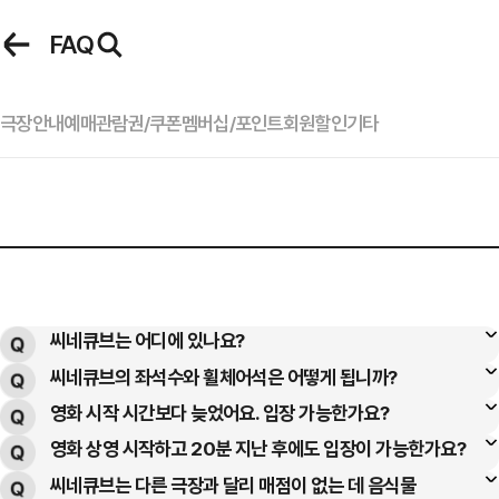
로그인
FAQ
씨네큐브 로그인
극장안내
예매
관람권/쿠폰
멤버십/포인트
회원
할인
기타
아이디
이벤트
마이페이지
비밀번호
씨네큐브는 어디에 있나요?
씨네큐브의 좌석수와 휠체어석은 어떻게 됩니까?
서울시 종로구 새문안로 68, 흥국생명빌딩 지하 2층에 위치해
있습니다.
영화 시작 시간보다 늦었어요. 입장 가능한가요?
씨네큐브의 좌석수는 1관 293석 (일반: 290석, 휠체어: 3석), 2관
자동 로그인
*광화문역에서 오시는 경우
72석 (일반: 71석, 휠체어: 1석)입니다.
영화 상영 시작하고 20분 지난 후에도 입장이 가능한가요?
티켓 소지자에 한 해, 영화 시작 후 10분까지만 입장이 가능합니다. 그
광화문역 6번 출구에서 서대문 방향으로 오시다가 왼편에 보이는
*휠체어석 예매 관련 문의사항은 씨네큐브(02-2002-7776)로 사전
이후에는 입장이 불가합니다.
씨네큐브는 다른 극장과 달리 매점이 없는 데 음식물
NO! 티켓 소지자에 한해, 영화 시작 후 10분까지만 입장이 가능합니다.
흥국생명빌딩 지하 2층에 있습니다.