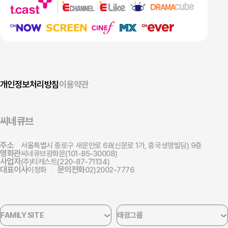
개인정보처리방침
이용약관
씨네큐브
주소
서울특별시 종로구 새문안로 68(신문로 1가, 흥국생명빌딩) 9층
영화관
씨네큐브광화문(101-85-30008)
사업자
(주)티캐스트(220-87-71134)
대표이사
문의전화
이정화
02)2002-7776
FAMILY SITE
태광그룹