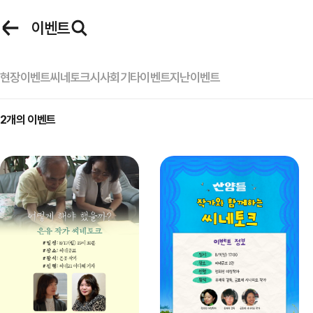
로그인
이벤트
씨네큐브 로그인
현장이벤트
씨네토크
시사회
기타이벤트
지난이벤트
아이디
2
개의 이벤트
이벤트
마이페이지
비밀번호
자동 로그인