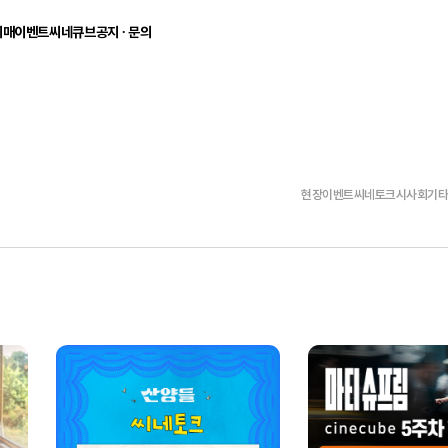
예매
이벤트
씨네큐브
공지 ∙ 문의
씨네큐브 로그인
기
현장 이벤트
씨네큐브 소개
공지사항
빠른예매
매/취소
씨네토크
에티켓
1:1문의
로그인 후 씨네큐브의 영화를 예매하실 수 있습니다
시사회
멤버십/VIP
FAQ
기타 이벤트
흥국생명빌딩
지난 이벤트
관람안내
아이디
오시는길
주차안내
현장이벤트
씨네토크
시사회
기
관람권/카드
비밀번호
아이디 저장
로그인하기
아이디찾기
비밀번호 찾기
회원가입