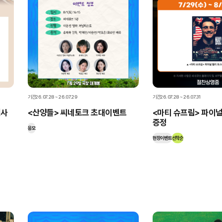
비회원으로 영화 예매하기
기간
26.07.28 ~ 26.07.29
기간
26.07.28 ~ 26.07.31
인사
<산양들> 씨네토크 초대이벤트
<마티 슈프림> 파이널
증정
응모
현장이벤트
선착순