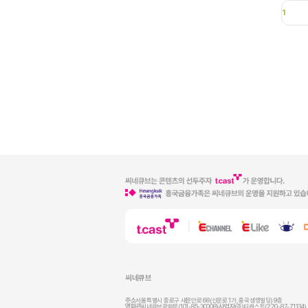
1
씨네큐브
주소
서울특별시 종로구 새문안로 68(신문로 1가, 흥국생명빌딩) 9층
영화관
씨네큐브광화문(101-85-30008)
사업자
(주)티캐스트(220-87-71134)