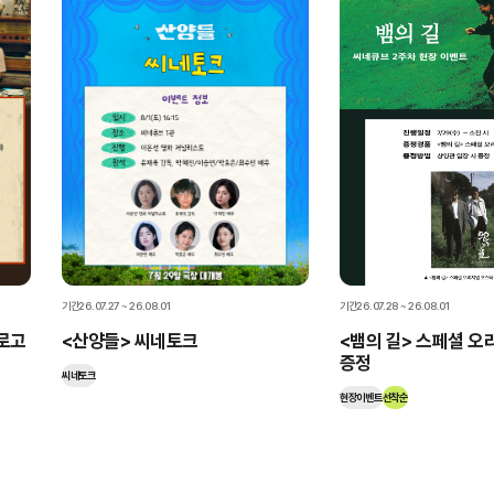
기간
26.07.27 ~ 26.08.01
기간
26.07.28 ~ 26.08.01
로고
<산양들> 씨네토크
<뱀의 길> 스페셜 오
증정
씨네토크
현장이벤트
선착순