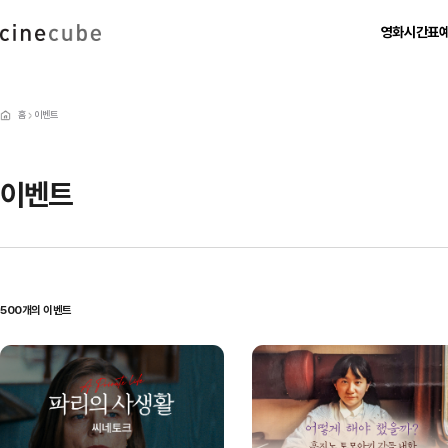
영화
시간표
현재 상영작
영화별 시간표
예매하
상영 예정작
날짜별 시간표
비회원 예
홈
이벤트
지난 상영작
이벤트
500
개의 이벤트