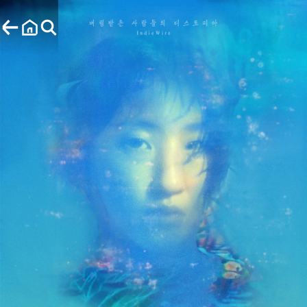
공유하기
로그인
씨네큐브 로그인
지느러미
아이디
The Fin, 2026
이벤트
마이페이지
비밀번호
자동 로그인