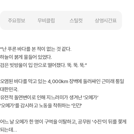
주요정보
무비클립
스틸컷
상영시간표
“난 푸른 바다를 본 적이 없는 것 같다.
하늘이 붉게 물들어 있었다.
검은 빗방울이 입 안으로 떨어졌다. 뚝. 뚝. 뚝.”
오염된 바다를 막고 있는 4,000km 장벽에 둘러싸인 근미래 통일
대한민국.
유전적 돌연변이로 인해 지느러미가 생겨난 ‘오메가’
‘오메가’를 감시하고 노동을 착취하는 ‘인간’
어느 날 오메가 한 명이 구역을 이탈하고, 공무원 ‘수진’이 뒤를 쫓게
되는데…