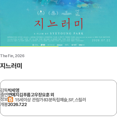
로그인하기
아이디찾기
비밀번호 찾기
회원가입
The Fin, 2026
비회원으로 영화 예매하기
지느러미
감독
박세영
출연
연예지
김푸름
고우
장요훈 외
정보
15세이상 관람가
83분
독립예술,SF,스릴러
개봉
2026.7.22